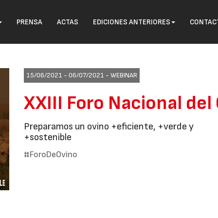
PRENSA
ACTAS
EDICIONES ANTERIORES
CONTAC
15/06/2021 - 06/07/2021 -
WEBINAR
XXIII Foro Nacional del
Preparamos un ovino +eficiente, +verde y
+sostenible
#ForoDeOvino