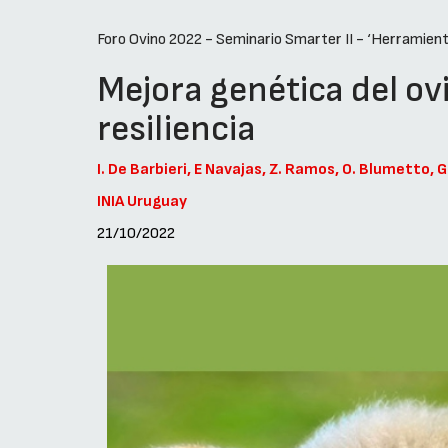
Foro Ovino 2022 - Seminario Smarter II - ‘Herramienta
Mejora genética del ov
resiliencia
I. De Barbieri, E Navajas, Z. Ramos, O. Blumetto, 
INIA Uruguay
21/10/2022