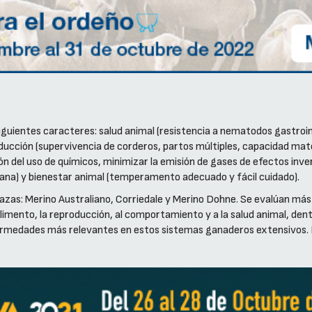
 siguientes caracteres: salud animal (resistencia a nematodos gastroin
oducción (supervivencia de corderos, partos múltiples, capacidad mate
ón del uso de químicos, minimizar la emisión de gases de efectos inve
lana) y bienestar animal (temperamento adecuado y fácil cuidado).
azas: Merino Australiano, Corriedale y Merino Dohne. Se evalúan más 
 alimento, la reproducción, al comportamiento y a la salud animal, de
fermedades más relevantes en estos sistemas ganaderos extensivos. Por