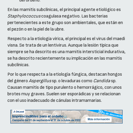
del ordeño.
En las mamitis subclínicas, el principal agente etiológico es
Staphylococcus
coagulasa negativo. Las bacterias
pertenecientes a este grupo son ambientales, que están en
el pezón o en la piel de la ubre.
Respecto a la etiología vírica, el principal es el virus del maedi
visna. Se trata de un lentivirus. Aunque la lesión típica que
siempre se ha descrito es una mamitis intersticial indurativa,
se ha descrito recientemente su implicación en las mamitis
subclínicas.
Por lo que respecta a la etiología fúngica, destacan hongos
del género
Aspergillus
sp. o levaduras como
Candida
sp.
Causan mamitis de tipo purulento o hemorrágico, con unos
brotes muy graves. Suelen ser esporádicas y se relacionan
con el uso inadecuado de cánulas intramamarias.