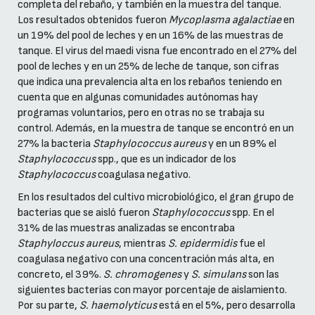
completa del rebaño, y también en la muestra del tanque.
Los resultados obtenidos fueron
Mycoplasma agalactiae
en
un 19% del pool de leches y en un 16% de las muestras de
tanque. El virus del maedi visna fue encontrado en el 27% del
pool de leches y en un 25% de leche de tanque, son cifras
que indica una prevalencia alta en los rebaños teniendo en
cuenta que en algunas comunidades autónomas hay
programas voluntarios, pero en otras no se trabaja su
control. Además, en la muestra de tanque se encontró en un
27% la bacteria
Staphylococcus aureus
y en un 89% el
Staphylococcus
spp., que es un indicador de los
Staphylococcus
coagulasa negativo.
En los resultados del cultivo microbiológico, el gran grupo de
bacterias que se aisló fueron
Staphylococcus
spp. En el
31% de las muestras analizadas se encontraba
Staphyloccus aureus
, mientras
S. epidermidis
fue el
coagulasa negativo con una concentración más alta, en
concreto, el 39%.
S. chromogenes
y
S. simulans
son las
siguientes bacterias con mayor porcentaje de aislamiento.
Por su parte,
S. haemolyticus
está en el 5%, pero desarrolla