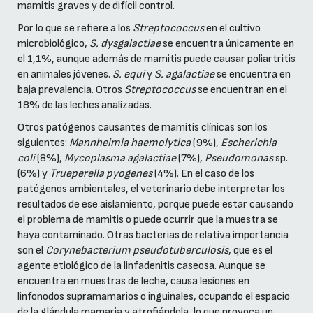
mamitis graves y de difícil control.
Por lo que se refiere a los
Streptococcus
en el cultivo
microbiológico,
S. dysgalactiae
se encuentra únicamente en
el 1,1%, aunque además de mamitis puede causar poliartritis
en animales jóvenes.
S. equi
y
S. agalactiae
se encuentra en
baja prevalencia. Otros
Streptococcus
se encuentran en el
18% de las leches analizadas.
Otros patógenos causantes de mamitis clínicas son los
siguientes:
Mannheimia haemolytica
(9%),
Escherichia
coli
(8%),
Mycoplasma agalactiae
(7%),
Pseudomonas
sp.
(6%) y
Trueperella pyogenes
(4%). En el caso de los
patógenos ambientales, el veterinario debe interpretar los
resultados de ese aislamiento, porque puede estar causando
el problema de mamitis o puede ocurrir que la muestra se
haya contaminado. Otras bacterias de relativa importancia
son el
Corynebacterium pseudotuberculosis
, que es el
agente etiológico de la linfadenitis caseosa. Aunque se
encuentra en muestras de leche, causa lesiones en
linfonodos supramamarios o inguinales, ocupando el espacio
de la glándula mamaria y atrofiándola, lo que provoca un