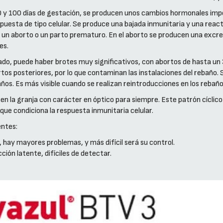
 90 y 100 días de gestación, se producen unos cambios hormonales im
spuesta de tipo celular. Se produce una bajada inmunitaria y una react
r un aborto o un parto prematuro. En el aborto se producen una excrec
es.
sado, puede haber brotes muy significativos, con abortos de hasta u
os posteriores, por lo que contaminan las instalaciones del rebaño.
años. Es más visible cuando se realizan reintroducciones en los reba
e en la granja con carácter en óptico para siempre. Este patrón cícli
que condiciona la respuesta inmunitaria celular.
entes:
 hay mayores problemas, y más difícil será su control.
ión latente, difíciles de detectar.