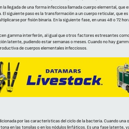
n la llegada de una forma infecciosa llamada cuerpo elemental, que 
la. El siguiente paso es la transformación a un cuerpo reticular, que e
iplicarse por fisión binaria. En la siguiente fase, en unas 48 o 72 h
ucen gamma interferón, al igual que otros factores estresantes como 
ección latente, pudiendo estar semanas o meses. Cuando no hay gamma 
productiva de cuerpos elementales infecciosos.
icionada por las características del ciclo de la bacteria. Cuando una
tona en las tonsilas o en los nódulos linfáticos. Es una fase latente, 