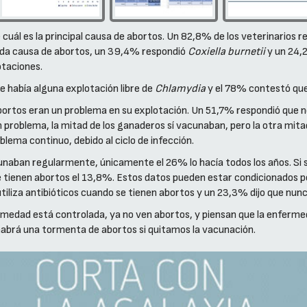
 cuál es la principal causa de abortos. Un 82,8% de los veterinarios 
nda causa de abortos, un 39,4% respondió
Coxiella burnetii
y un 24,
otaciones.
ue había alguna explotación libre de
Chlamydia
y el 78% contestó que
abortos eran un problema en su explotación. Un 51,7% respondió que 
 problema, la mitad de los ganaderos sí vacunaban, pero la otra mitad
lema continuo, debido al ciclo de infección.
cunaban regularmente, únicamente el 26% lo hacía todos los años. Si s
e tienen abortos el 13,8%. Estos datos pueden estar condicionados 
iliza antibióticos cuando se tienen abortos y un 23,3% dijo que nun
rmedad está controlada, ya no ven abortos, y piensan que la enferm
y habrá una tormenta de abortos si quitamos la vacunación.