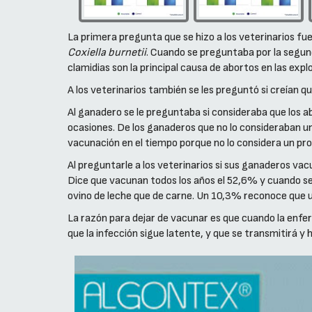
La primera pregunta que se hizo a los veterinarios fue
Coxiella burnetii
. Cuando se preguntaba por la segu
clamidias son la principal causa de abortos en las expl
A los veterinarios también se les preguntó si creían q
Al ganadero se le preguntaba si consideraba que los 
ocasiones. De los ganaderos que no lo consideraban un
vacunación en el tiempo porque no lo considera un prob
Al preguntarle a los veterinarios si sus ganaderos va
Dice que vacunan todos los años el 52,6% y cuando s
ovino de leche que de carne. Un 10,3% reconoce que ut
La razón para dejar de vacunar es que cuando la enfe
que la infección sigue latente, y que se transmitirá 