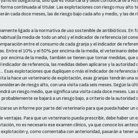
ya no es obligatoria, sino que es voluntaria y debe comunicarse a REG
forma continuada al titular. Las explotaciones con riesgo muy alto t
serán cada doce meses, las de riesgo bajo cada año y medio, y las de 
mamente ligado a la normativa de uso sostenible de antibióticos. En f
itual (la media de todo un año) y el indicador de referencia (el consu
 comparación entre el consumo de cada granja y el indicador de refere
 Entre el 10% y el 50% por encima de la media, el veterinario debe 
 por encima de la media, también se tienen que tomar medidas, que qu
 el indicador de referencia, las medidas deben aplicarse y la autorid
 Esas explotaciones que dupliquen o más el indicador de referencia 
sita la hace un veterinario de explotación, esas granjas tendrán una s
sideran de riesgo alto, con una visita cada seis meses. Según la últi
drá un riesgo medio, que significa una visita cada doce meses. Las q
probablemente se bajará a un riesgo bajo, a criterio de la autorida
lizarse un informe por parte del veterinario para que pueda haber un 
e ventajas. Para que un veterinario pueda prescribir, debe haber un ex
tación, no es necesario ese examen clínico, ya que conoce los antecede
de explotación y, como comentaba con anterioridad, pasarán a tener un