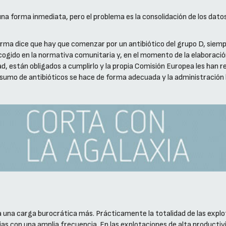
a forma inmediata, pero el problema es la consolidación de los dato
rma dice que hay que comenzar por un antibiótico del grupo D, siempre 
recogido en la normativa comunitaria y, en el momento de la elaborac
dad, están obligados a cumplirlo y la propia Comisión Europea les han r
consumo de antibióticos se hace de forma adecuada y la administración
 una carga burocrática más. Prácticamente la totalidad de las explo
njas con una amplia frecuencia. En las explotaciones de alta producti