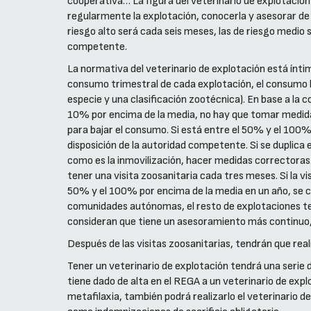
cooperativa… La figura del veterinario de explotación 
regularmente la explotación, conocerla y asesorar de 
riesgo alto será cada seis meses, las de riesgo medio 
competente.
La normativa del veterinario de explotación está ínti
consumo trimestral de cada explotación, el consumo hab
especie y una clasificación zootécnica). En base a la
10% por encima de la media, no hay que tomar medidas.
para bajar el consumo. Si está entre el 50% y el 100%
disposición de la autoridad competente. Si se duplica
como es la inmovilización, hacer medidas correctoras…
tener una visita zoosanitaria cada tres meses. Si la vi
50% y el 100% por encima de la media en un año, se con
comunidades autónomas, el resto de explotaciones ten
consideran que tiene un asesoramiento más continuo, 
Después de las visitas zoosanitarias, tendrán que rea
Tener un veterinario de explotación tendrá una serie d
tiene dado de alta en el REGA a un veterinario de explo
metafilaxia, también podrá realizarlo el veterinario 