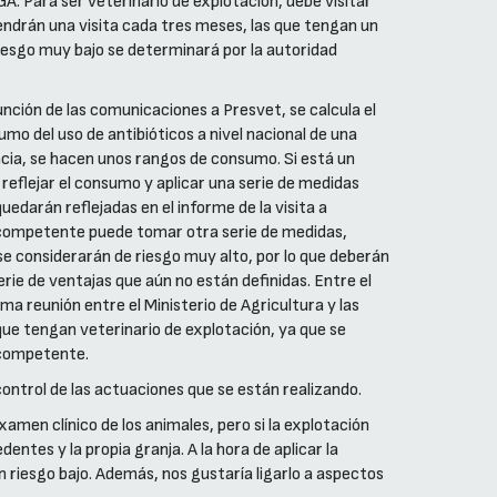
A. Para ser veterinario de explotación, debe visitar
endrán una visita cada tres meses, las que tengan un
riesgo muy bajo se determinará por la autoridad
unción de las comunicaciones a Presvet, se calcula el
mo del uso de antibióticos a nivel nacional de una
ncia, se hacen unos rangos de consumo. Si está un
reflejar el consumo y aplicar una serie de medidas
edarán reflejadas en el informe de la visita a
ad competente puede tomar otra serie de medidas,
se considerarán de riesgo muy alto, por lo que deberán
erie de ventajas que aún no están definidas. Entre el
ma reunión entre el Ministerio de Agricultura y las
ue tengan veterinario de explotación, ya que se
d competente.
control de las actuaciones que se están realizando.
amen clínico de los animales, pero si la explotación
ntes y la propia granja. A la hora de aplicar la
 riesgo bajo. Además, nos gustaría ligarlo a aspectos