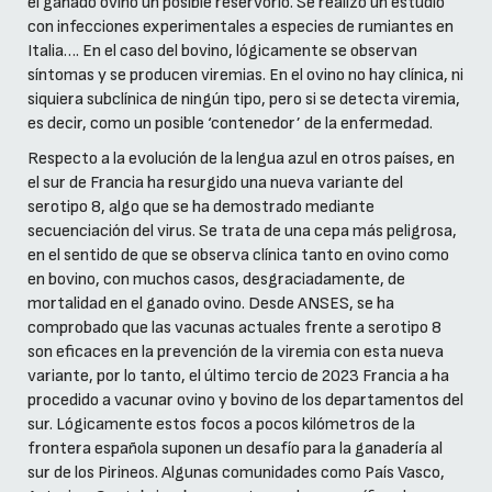
el ganado ovino un posible reservorio. Se realizó un estudio
con infecciones experimentales a especies de rumiantes en
Italia…. En el caso del bovino, lógicamente se observan
síntomas y se producen viremias. En el ovino no hay clínica, ni
siquiera subclínica de ningún tipo, pero si se detecta viremia,
es decir, como un posible ‘contenedor’ de la enfermedad.
Respecto a la evolución de la lengua azul en otros países, en
el sur de Francia ha resurgido una nueva variante del
serotipo 8, algo que se ha demostrado mediante
secuenciación del virus. Se trata de una cepa más peligrosa,
en el sentido de que se observa clínica tanto en ovino como
en bovino, con muchos casos, desgraciadamente, de
mortalidad en el ganado ovino. Desde ANSES, se ha
comprobado que las vacunas actuales frente a serotipo 8
son eficaces en la prevención de la viremia con esta nueva
variante, por lo tanto, el último tercio de 2023 Francia a ha
procedido a vacunar ovino y bovino de los departamentos del
sur. Lógicamente estos focos a pocos kilómetros de la
frontera española suponen un desafío para la ganadería al
sur de los Pirineos. Algunas comunidades como País Vasco,