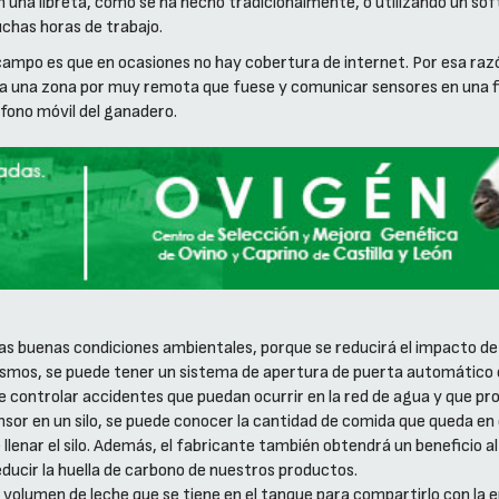
n una libreta, como se ha hecho tradicionalmente, o utilizando un so
chas horas de trabajo.
ampo es que en ocasiones no hay cobertura de internet. Por esa raz
a a una zona por muy remota que fuese y comunicar sensores en una f
fono móvil del ganadero.
nas buenas condiciones ambientales, porque se reducirá el impacto 
ismos, se puede tener un sistema de apertura de puerta automático o 
e controlar accidentes que puedan ocurrir en la red de agua y que p
or en un silo, se puede conocer la cantidad de comida que queda en e
llenar el silo. Además, el fabricante también obtendrá un beneficio a
ducir la huella de carbono de nuestros productos.
l volumen de leche que se tiene en el tanque para compartirlo con la 