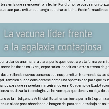
ra en la que se encuentra la leche. Por último, se puede monitorizar 
actuar para evitar que tenga que tirarse leche. Esa información de 
.
e controlar de una manera clara, por lo que nuestra plataforma perm
sacar los datos en Excel, exportarlos, añadirlos a otro sistema de ge
ir desarrollando nuevos sensores que nos permitan ir tomando datos de
egal, también puede considerarse como una oportunidad para que mu
jando para que se puedan ir integrando en el Cuaderno de Explotació
za a utilizar la tecnología, ve las ventajas que tiene y no deja de us
 es la Inteligencia Artificial. Esta herramienta permitirá optimizar l
en un aliado para abandonar la imagen del pastor que trabaja en solita