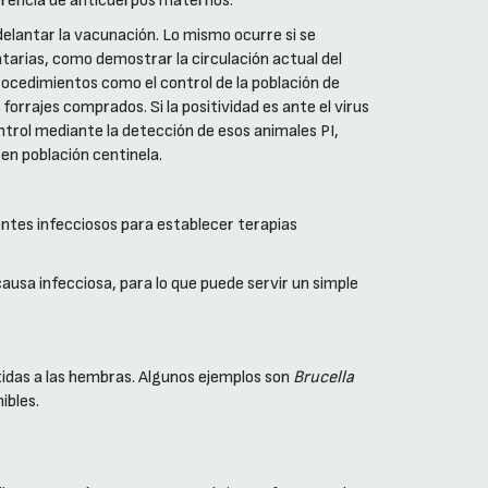
erencia de anticuerpos maternos.
delantar la vacunación. Lo mismo ocurre si se
arias, como demostrar la circulación actual del
rocedimientos como el control de la población de
forrajes comprados. Si la positividad es ante el virus
ntrol mediante la detección de esos animales PI,
en población centinela.
ntes infecciosos para establecer terapias
ausa infecciosa, para lo que puede servir un simple
tidas a las hembras. Algunos ejemplos son
Brucella
ibles.