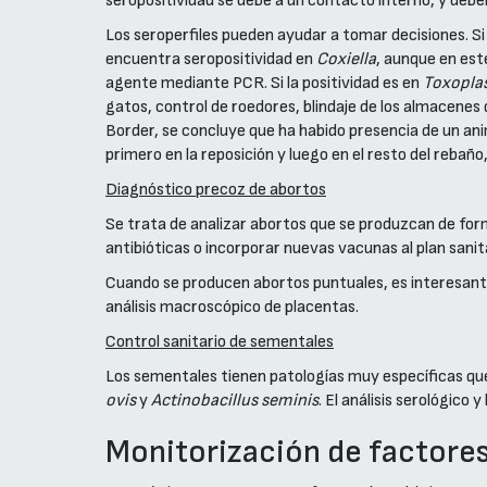
seropositividad se debe a un contacto interno, y deb
Los seroperfiles pueden ayudar a tomar decisiones. S
encuentra seropositividad en
Coxiella
, aunque en est
agente mediante PCR. Si la positividad es en
Toxopla
gatos, control de roedores, blindaje de los almacenes 
Border, se concluye que ha habido presencia de un ani
primero en la reposición y luego en el resto del rebañ
Diagnóstico precoz de abortos
Se trata de analizar abortos que se produzcan de for
antibióticas o incorporar nuevas vacunas al plan sanit
Cuando se producen abortos puntuales, es interesante 
análisis macroscópico de placentas.
Control sanitario de sementales
Los sementales tienen patologías muy específicas que 
ovis
y
Actinobacillus seminis
. El análisis serológico
Monitorización de factores