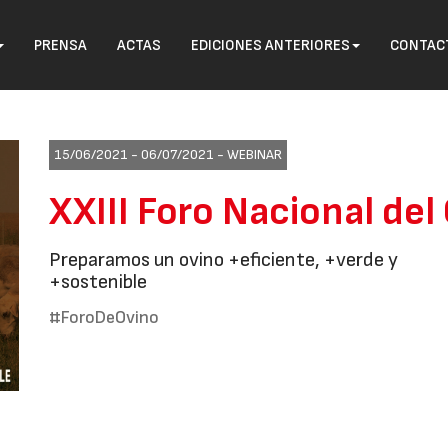
PRENSA
ACTAS
EDICIONES ANTERIORES
CONTAC
15/06/2021 - 06/07/2021 -
WEBINAR
XXIII Foro Nacional del
Preparamos un ovino +eficiente, +verde y
+sostenible
#ForoDeOvino