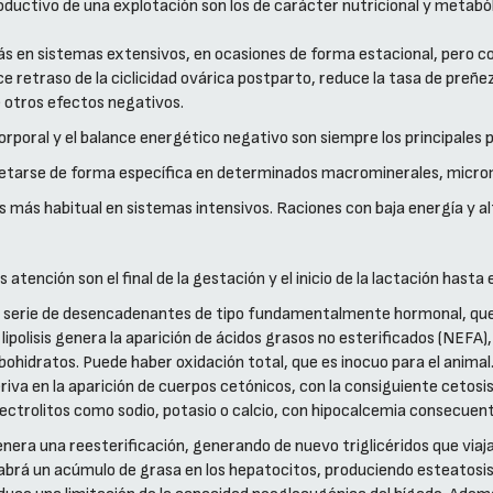
oductivo de una explotación son los de carácter nutricional y metabó
s en sistemas extensivos, en ocasiones de forma estacional, pero con
ce retraso de la ciclicidad ovárica postparto, reduce la tasa de preñe
 otros efectos negativos.
rporal y el balance energético negativo son siempre los principales 
cretarse de forma específica en determinados macrominerales, micro
s más habitual en sistemas intensivos. Raciones con baja energía y alt
ención son el final de la gestación y el inicio de la lactación hasta e
a serie de desencadenantes de tipo fundamentalmente hormonal, qu
 lipolisis genera la aparición de ácidos grasos no esterificados (NEFA
ohidratos. Puede haber oxidación total, que es inocuo para el animal. 
iva en la aparición de cuerpos cetónicos, con la consiguiente cetosis
lectrolitos como sodio, potasio o calcio, con hipocalcemia consecuen
era una reesterificación, generando de nuevo triglicéridos que viajan
 habrá un acúmulo de grasa en los hepatocitos, produciendo esteatosi