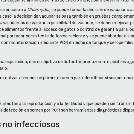
en chequearse animales de más de cuatro meses para evitar la interf
i se encuentra
Chlamydia
, se puede tomar la decisión de vacunar o a
e caso la decisión de vacunar se basa también en pruebas complement
sma
, además de valorar la posibilidad de vacunar, se deben mejorar p
de alimentos frente al acceso de gatos o control de garantía para los 
mal portador persistente de forma reciente y se puede abordar el co
o, con monitorización mediante PCR en leche de tanque y seroperfiles 
ma esporádica, con el objetivo de detectar precozmente posibles age
ario.
realizar al menos un primer examen para identificar si son por una c
afectan a la reproducción y a la fertilidad y que pueden ser transmi
 y la detección en semen por PCR son herramientas diagnósticas dispon
 no infecciosos