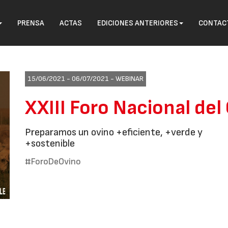
PRENSA
ACTAS
EDICIONES ANTERIORES
CONTAC
15/06/2021 - 06/07/2021 -
WEBINAR
XXIII Foro Nacional del
Preparamos un ovino +eficiente, +verde y
+sostenible
#ForoDeOvino