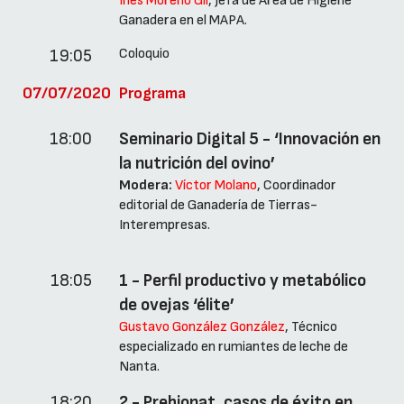
Inés Moreno Gil
, Jefa de Área de Higiene
Ganadera en el MAPA.
Coloquio
19:05
07/07/2020
Programa
18:00
Seminario Digital 5 - ‘Innovación en
la nutrición del ovino’
Modera:
Víctor Molano
, Coordinador
editorial de Ganadería de Tierras-
Interempresas.
18:05
1 - Perfil productivo y metabólico
de ovejas ‘élite’
Gustavo González González
, Técnico
especializado en rumiantes de leche de
Nanta.
18:20
2 - Prebionat, casos de éxito en